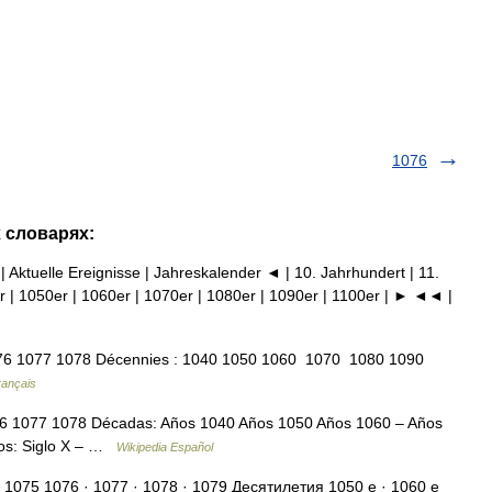
1076
х словарях:
| Aktuelle Ereignisse | Jahreskalender ◄ | 10. Jahrhundert | 11.
r | 1050er | 1060er | 1070er | 1080er | 1090er | 1100er | ► ◄◄ |
6 1077 1078 Décennies : 1040 1050 1060 1070 1080 1090
rançais
6 1077 1078 Décadas: Años 1040 Años 1050 Años 1060 – Años
los: Siglo X – …
Wikipedia Español
 1075 1076 · 1077 · 1078 · 1079 Десятилетия 1050 е · 1060 е