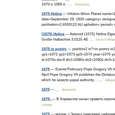
1070 е 1080 е · …
Википедия
1075 Helina
— Infobox Minor Planet name=10
date=September 29, 1926 category= design
perihelion=2.6930122 AU aphelion= period
(1075) Helina
— Asteroid (1075) Helina Eigen
Große Halbachse 3,0115 AE …
Deutsch Wikipe
1075 in poetry
— yearbox2 in?=in poetry in2?
yp1=1072 yp2=1073 yp3=1074 year=1075 y
d=1070s da=0 dn1=1080s dn2=1090s dn3=
1075
— Events*February Pope Gregory VII hold
April Pope Gregory VII publishes the Dictatus
which he asserts papal authority… …
Wikiped
1075
— …
Википедия
1075.
— В Хорвантии начал править корол
словарь
1075
— матем. • Запись римскими цифр