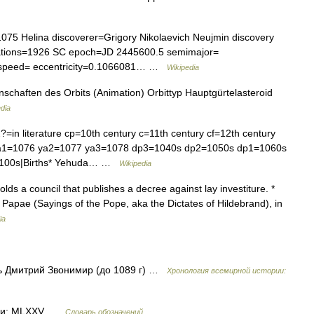
75 Helina discoverer=Grigory Nikolaevich Neujmin discovery
ations=1926 SC epoch=JD 2445600.5 semimajor=
= speed= eccentricity=0.1066081… …
Wikipedia
schaften des Orbits (Animation) Orbittyp Hauptgürtelasteroid
dia
=in literature cp=10th century c=11th century cf=12th century
a1=1076 ya2=1077 ya3=1078 dp3=1040s dp2=1050s dp1=1060s
1100s|Births* Yehuda… …
Wikipedia
s a council that publishes a decree against lay investiture. *
 Papae (Sayings of the Pope, aka the Dictates of Hildebrand), in
ia
ь Дмитрий Звонимир (до 1089 г) …
Хронология всемирной истории:
ами: MLXXV …
Словарь обозначений