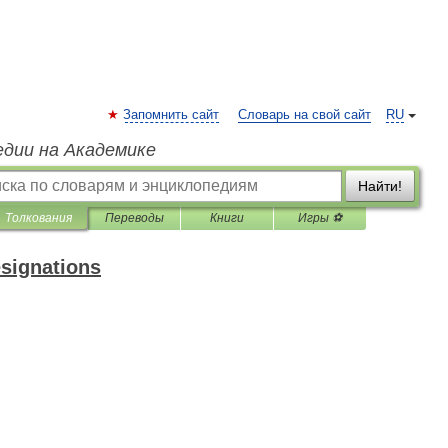
Запомнить сайт
Словарь на свой сайт
RU
едии на Академике
Найти!
Толкования
Переводы
Книги
Игры ⚽
esignations