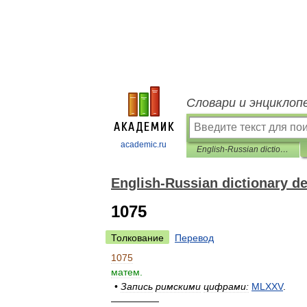
Словари и энциклоп
academic.ru
English-Russian dictionary designations
English-Russian dictionary d
1075
Толкование
Перевод
1075
матем
.
•
Запись
римскими
цифрами:
MLXXV
.
—————