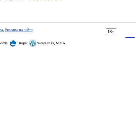
ка
,
Реклама на сайте
18+
omla,
Drupal,
WordPress, MODx.