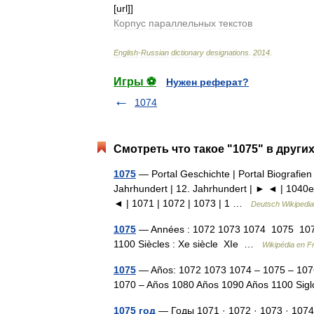
[
url
]]
Корпус
параллельных
текстов
English
-
Russian
dictionary
designations
.
2014
.
Игры ⚽
Нужен реферат?
1074
Смотреть что такое "1075" в други
1075
— Portal Geschichte | Portal Biografien 
Jahrhundert | 12. Jahrhundert | ► ◄ | 1040e
◄ | 1071 | 1072 | 1073 | 1 …
Deutsch Wikipedia
1075
— Années : 1072 1073 1074 1075 107
1100 Siècles : Xe siècle XIe …
Wikipédia en F
1075
— Años: 1072 1073 1074 – 1075 – 107
1070 – Años 1080 Años 1090 Años 1100 Sig
1075 год
— Годы 1071 · 1072 · 1073 · 1074